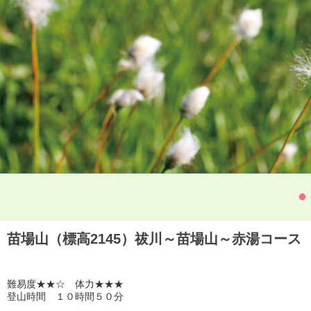
苗場山（標高2145）祓川～苗場山～赤湯コース
難易度★★☆ 体力★★★
登山時間 １０時間５０分