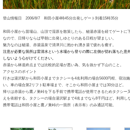
登山情報日
2006/8/7
和田小屋4時45分出発しゲート到着15時35分
和田小屋から苗場山、山頂で湿原を散策したら、秘湯赤湯を経てゲートに
なので、日帰りならば早朝に出発しゆとりのある日程が望ましい。
魅力なのは秘湯、赤湯温泉で清津川に抱かれ湧き湯で疲れを癒す。
注意が必要な箇所は雷清水という水場から登りの際に左側が切れ落ちた意
しないよう心がけてください。
赤湯から林道終点までは比較的足場が悪い為、気を抜かず下山のこと。
アクセスのポイント
行きは湯沢駅から和田小屋までタクシーを4名利用の場合5600円程、宿泊
い。車の場合第2リフト駐車場まで、そこから和田小屋までは30分ほど。
帰りは赤湯から鷹ノ巣峠を下る手前で携帯電話が使用できるためタクシー
えを依頼する。タクシーの場合湯沢駅まで4名までなら8千円ほど。利用しな
携帯電話は和田小屋と鷹ノ巣峠の一箇所（表示有）のみ通話可能。