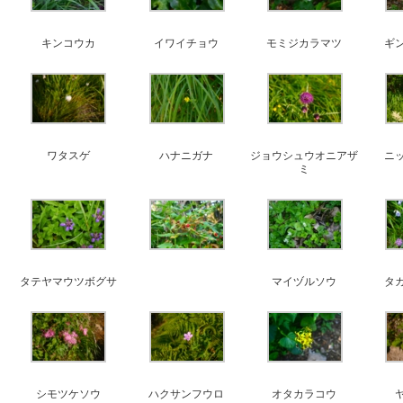
キンコウカ
イワイチョウ
モミジカラマツ
ギ
ワタスゲ
ハナニガナ
ジョウシュウオニアザ
ニ
ミ
タテヤマウツボグサ
マイヅルソウ
タ
シモツケソウ
ハクサンフウロ
オタカラコウ