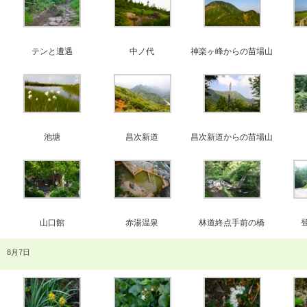
テンと遭遇
中ノ代
神楽ヶ峰からの苗場山
池塘
昌次新道
昌次新道からの苗場山
山口館
赤湯温泉
林道終点手前の橋
8月7日